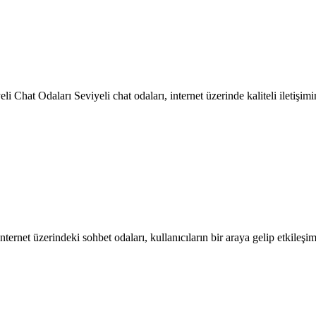
 Chat Odaları Seviyeli chat odaları, internet üzerinde kaliteli iletişimi
ernet üzerindeki sohbet odaları, kullanıcıların bir araya gelip etkileşi