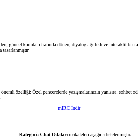
, güncel konular etrafında dönen, diyalog ağırlıklı ve interaktif bir r
 tasarlanmıştır.
emli özelliği; Özel pencerelerde yazışmalarınızın yanısıra, sohbet oda
.
mIRC İndir
Kategori:
Chat Odaları
makaleleri aşağıda listelenmiştir.