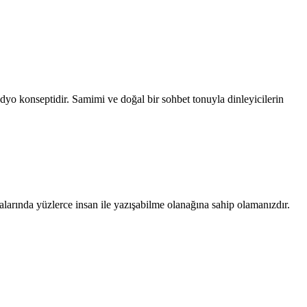
adyo konseptidir. Samimi ve doğal bir sohbet tonuyla dinleyicilerin
larında yüzlerce insan ile yazışabilme olanağına sahip olamanızdır.