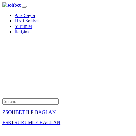
Ana Sayfa
Hizli Sohbet
Sürümler
İletişim
ZSOHBET ILE BAĞLAN
ESKI SURUMLE BAGLAN