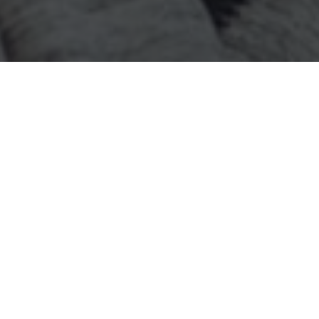
Etiket:
Adıyaman Sohbet Odaları
makaleleri
aşağıda listelenmiştir.