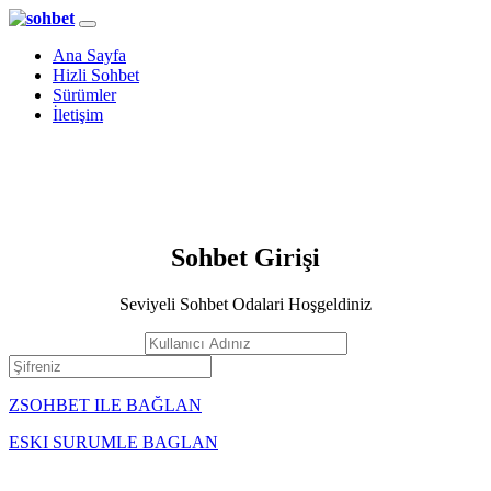
Ana Sayfa
Hizli Sohbet
Sürümler
İletişim
Sohbet Girişi
Seviyeli Sohbet Odalari Hoşgeldiniz
ZSOHBET ILE BAĞLAN
ESKI SURUMLE BAGLAN