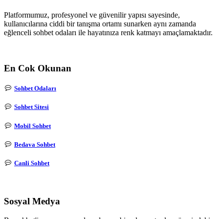
Platformumuz, profesyonel ve güvenilir yapısı sayesinde,
kullanıcılarına ciddi bir tanışma ortamı sunarken aynı zamanda
eğlenceli sohbet odaları ile hayatınıza renk katmayı amaçlamaktadır.
En Cok Okunan
Sohbet Odaları
Sohbet Sitesi
Mobil Sohbet
Bedava Sohbet
Canli Sohbet
Sosyal Medya