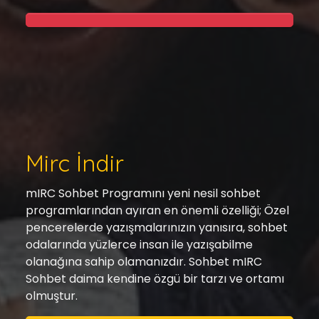
Mirc İndir
mIRC Sohbet Programını yeni nesil sohbet
programlarından ayıran en önemli özelliği; Özel
pencerelerde yazışmalarınızın yanısıra, sohbet
odalarında yüzlerce insan ile yazışabilme
olanağına sahip olamanızdır. Sohbet mIRC
Sohbet daima kendine özgü bir tarzı ve ortamı
olmuştur.