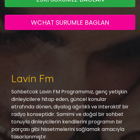
WCHAT SURUMLE BAGLAN
Lavin Fm
Sohbetcok Lavin FM Programımız, genç yetişkin
dinleyicilere hitap eden, güncel konular
etrafında dönen, diyalog ağırlıklı ve interaktif bir
radyo konseptidir. Samimi ve doğal bir sohbet
tonuyla dinleyicilerin kendilerini programın bir
parçası gibi hissetmelerini sağlamak amacıyla
tasarlanmıştır.