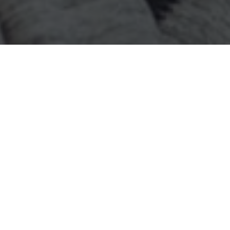
Etiket:
Aydın Sohbet Odaları
makaleleri
aşağıda listelenmiştir.