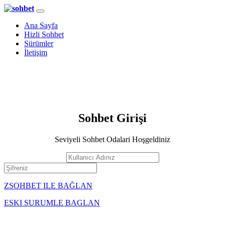
Ana Sayfa
Hizli Sohbet
Sürümler
İletişim
Sohbet Girişi
Seviyeli Sohbet Odalari Hoşgeldiniz
ZSOHBET ILE BAĞLAN
ESKI SURUMLE BAGLAN