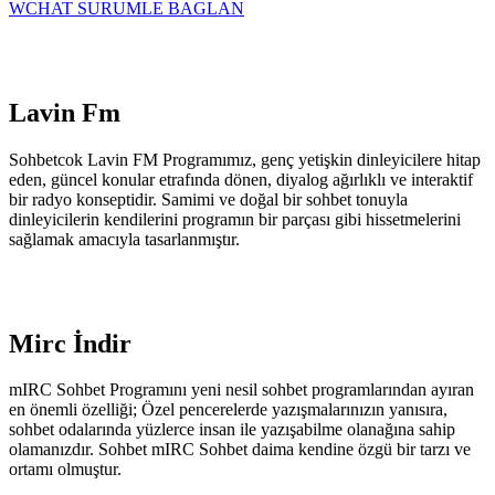
WCHAT SURUMLE BAGLAN
Lavin Fm
Sohbetcok Lavin FM Programımız, genç yetişkin dinleyicilere hitap
eden, güncel konular etrafında dönen, diyalog ağırlıklı ve interaktif
bir radyo konseptidir. Samimi ve doğal bir sohbet tonuyla
dinleyicilerin kendilerini programın bir parçası gibi hissetmelerini
sağlamak amacıyla tasarlanmıştır.
Mirc İndir
mIRC Sohbet Programını yeni nesil sohbet programlarından ayıran
en önemli özelliği; Özel pencerelerde yazışmalarınızın yanısıra,
sohbet odalarında yüzlerce insan ile yazışabilme olanağına sahip
olamanızdır. Sohbet mIRC Sohbet daima kendine özgü bir tarzı ve
ortamı olmuştur.