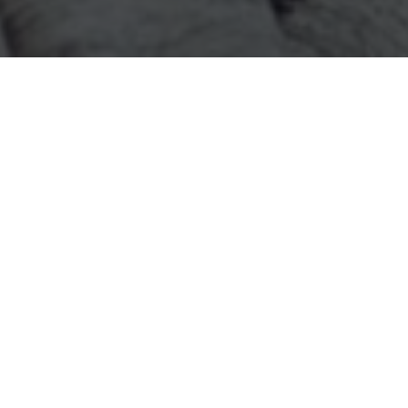
Etiket:
Bolu Chat
makaleleri aşağıda
listelenmiştir.