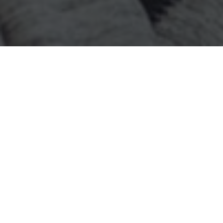
Etiket:
Çanakkale Chat Sitesi
makaleleri
aşağıda listelenmiştir.