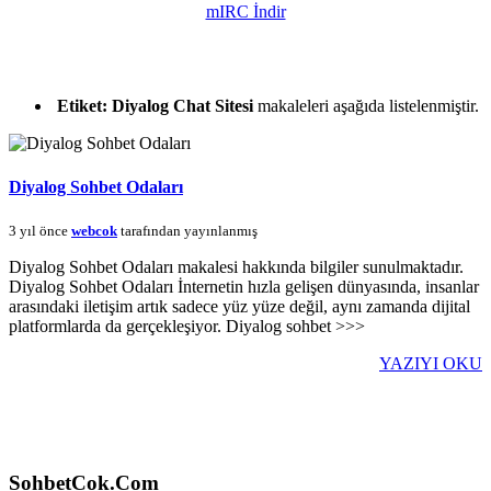
mIRC İndir
Etiket:
Diyalog Chat Sitesi
makaleleri aşağıda listelenmiştir.
Diyalog Sohbet Odaları
3 yıl önce
webcok
tarafından yayınlanmış
Diyalog Sohbet Odaları makalesi hakkında bilgiler sunulmaktadır.
Diyalog Sohbet Odaları İnternetin hızla gelişen dünyasında, insanlar
arasındaki iletişim artık sadece yüz yüze değil, aynı zamanda dijital
platformlarda da gerçekleşiyor. Diyalog sohbet >>>
YAZIYI OKU
SohbetCok.Com