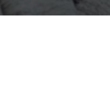
Etiket:
Kars Chat Odaları
makaleleri aşağıda
listelenmiştir.