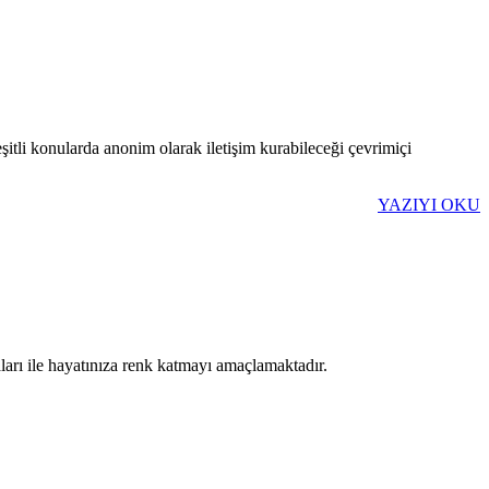
şitli konularda anonim olarak iletişim kurabileceği çevrimiçi
YAZIYI OKU
ları ile hayatınıza renk katmayı amaçlamaktadır.