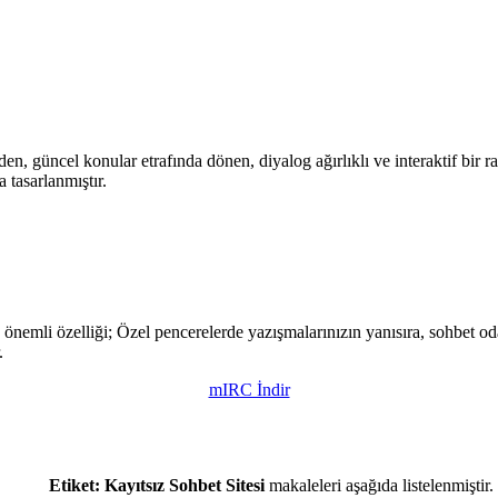
, güncel konular etrafında dönen, diyalog ağırlıklı ve interaktif bir r
 tasarlanmıştır.
emli özelliği; Özel pencerelerde yazışmalarınızın yanısıra, sohbet oda
.
mIRC İndir
Etiket:
Kayıtsız Sohbet Sitesi
makaleleri aşağıda listelenmiştir.