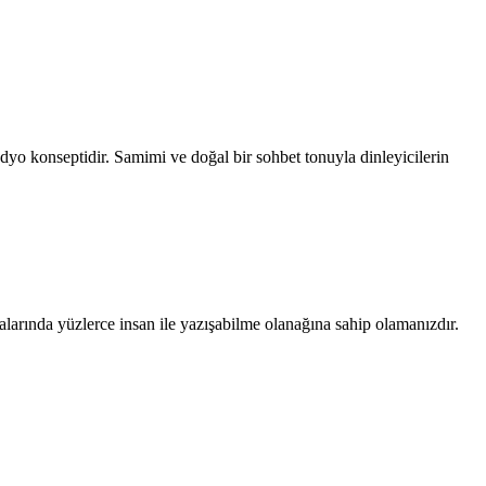
adyo konseptidir. Samimi ve doğal bir sohbet tonuyla dinleyicilerin
larında yüzlerce insan ile yazışabilme olanağına sahip olamanızdır.