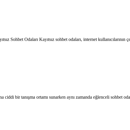
tsız Sohbet Odaları Kayıtsız sohbet odaları, internet kullanıcılarının çe
ına ciddi bir tanışma ortamı sunarken aynı zamanda eğlenceli sohbet oda