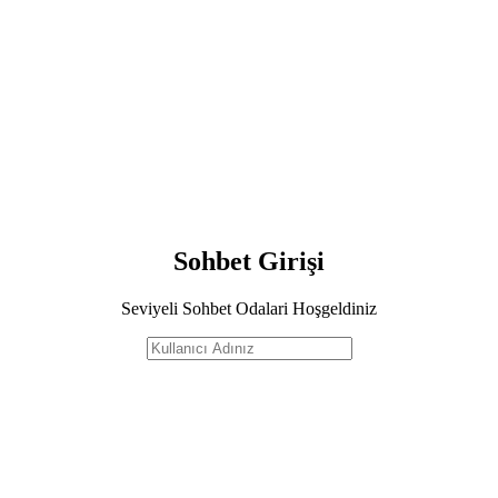
Sohbet Girişi
Seviyeli Sohbet Odalari Hoşgeldiniz