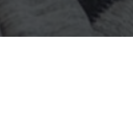
Etiket:
Keyifle Sohbet Sitesi
makaleleri aşağıda
listelenmiştir.