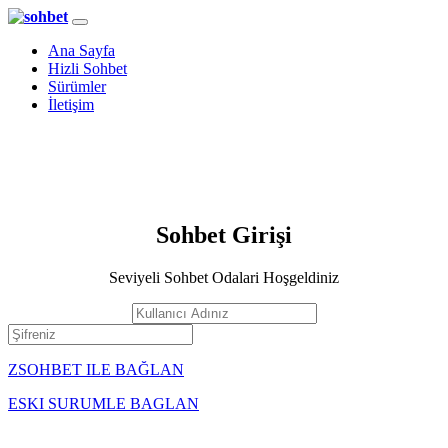
Ana Sayfa
Hizli Sohbet
Sürümler
İletişim
Sohbet Girişi
Seviyeli Sohbet Odalari Hoşgeldiniz
ZSOHBET ILE BAĞLAN
ESKI SURUMLE BAGLAN