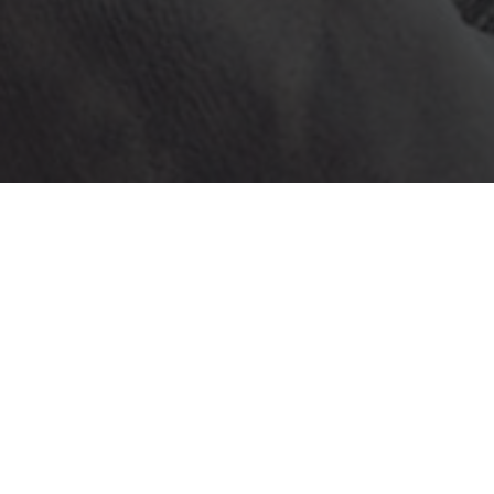
Etiket:
Malatya Sohbet Sitesi
makaleler