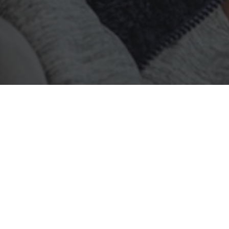
i aşağıda listelenmiştir.
Malatya Sohbet Odaları
2 yıl önce
webcok
tarafından yayınlanmış