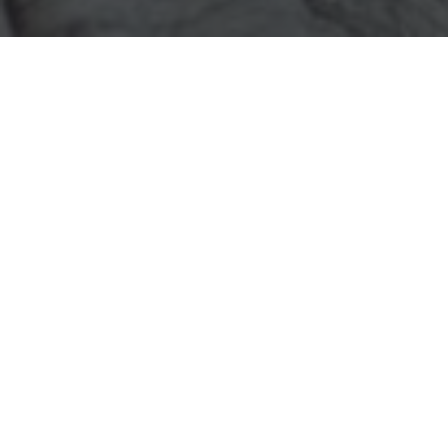
Etiket:
Mobil uyumlu Sohbet Sitesi
makaleleri
aşağıda listelenmiştir.