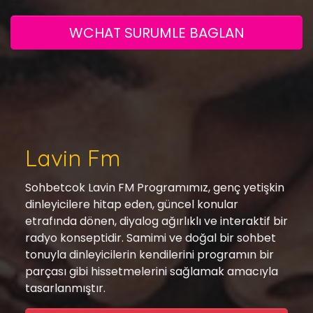
WCHAT SURUMLE BAGLAN
Lavin Fm
Sohbetcok Lavin FM Programımız, genç yetişkin
dinleyicilere hitap eden, güncel konular
etrafında dönen, diyalog ağırlıklı ve interaktif bir
radyo konseptidir. Samimi ve doğal bir sohbet
tonuyla dinleyicilerin kendilerini programın bir
parçası gibi hissetmelerini sağlamak amacıyla
tasarlanmıştır.