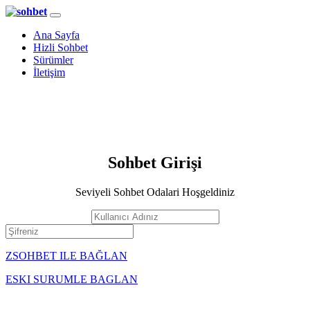
Ana Sayfa
Hizli Sohbet
Sürümler
İletişim
Sohbet Girişi
Seviyeli Sohbet Odalari Hoşgeldiniz
ZSOHBET ILE BAĞLAN
ESKI SURUMLE BAGLAN