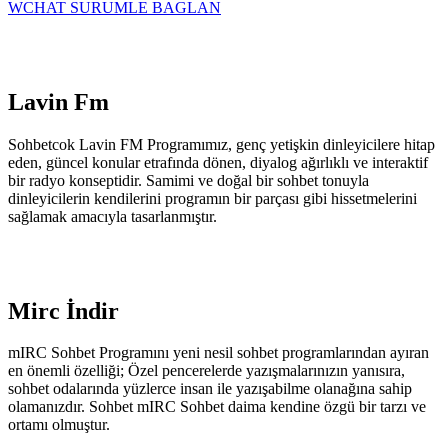
WCHAT SURUMLE BAGLAN
Lavin Fm
Sohbetcok Lavin FM Programımız, genç yetişkin dinleyicilere hitap
eden, güncel konular etrafında dönen, diyalog ağırlıklı ve interaktif
bir radyo konseptidir. Samimi ve doğal bir sohbet tonuyla
dinleyicilerin kendilerini programın bir parçası gibi hissetmelerini
sağlamak amacıyla tasarlanmıştır.
Mirc İndir
mIRC Sohbet Programını yeni nesil sohbet programlarından ayıran
en önemli özelliği; Özel pencerelerde yazışmalarınızın yanısıra,
sohbet odalarında yüzlerce insan ile yazışabilme olanağına sahip
olamanızdır. Sohbet mIRC Sohbet daima kendine özgü bir tarzı ve
ortamı olmuştur.