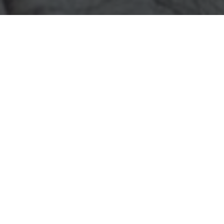
Etiket:
Reel Sohbet Sitesi
makaleleri aşağıda
listelenmiştir.