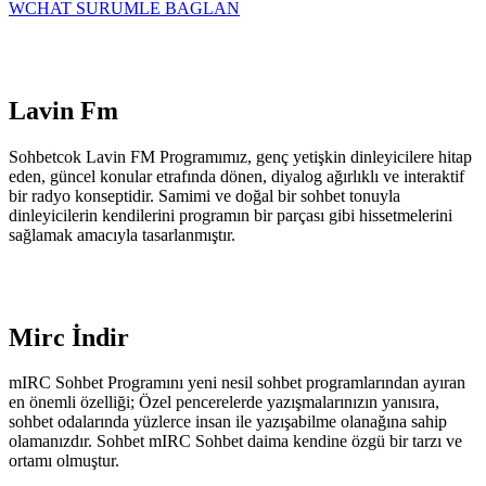
WCHAT SURUMLE BAGLAN
Lavin Fm
Sohbetcok Lavin FM Programımız, genç yetişkin dinleyicilere hitap
eden, güncel konular etrafında dönen, diyalog ağırlıklı ve interaktif
bir radyo konseptidir. Samimi ve doğal bir sohbet tonuyla
dinleyicilerin kendilerini programın bir parçası gibi hissetmelerini
sağlamak amacıyla tasarlanmıştır.
Mirc İndir
mIRC Sohbet Programını yeni nesil sohbet programlarından ayıran
en önemli özelliği; Özel pencerelerde yazışmalarınızın yanısıra,
sohbet odalarında yüzlerce insan ile yazışabilme olanağına sahip
olamanızdır. Sohbet mIRC Sohbet daima kendine özgü bir tarzı ve
ortamı olmuştur.