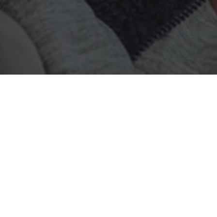
a listelenmiştir.
Tekirdağ Sohbet Odaları
2 yıl önce
webcok
tarafından yayınlanmış
Tekirdağ Sohbet Odaları makalesi hakkında bilgi