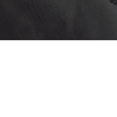
Etiket:
Tekirdağ Chat
makaleleri aşağıd