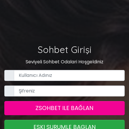
Sohbet Girişi
Seviyeli Sohbet Odalari Hoşgeldiniz
ZSOHBET ILE BAĞLAN
ESKI SURUMLE BAGLAN