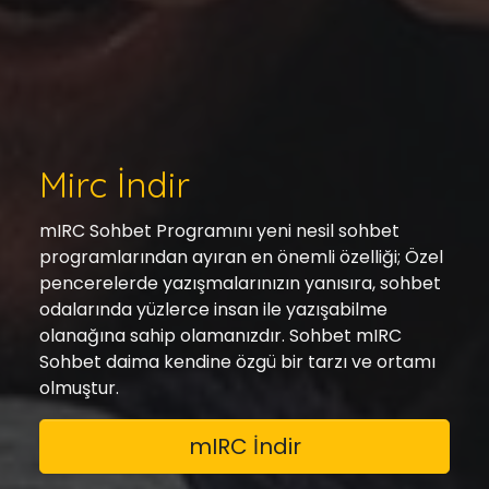
Mirc İndir
mIRC Sohbet Programını yeni nesil sohbet
programlarından ayıran en önemli özelliği; Özel
pencerelerde yazışmalarınızın yanısıra, sohbet
odalarında yüzlerce insan ile yazışabilme
olanağına sahip olamanızdır. Sohbet mIRC
Sohbet daima kendine özgü bir tarzı ve ortamı
olmuştur.
mIRC İndir