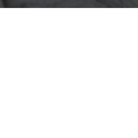
Etiket:
Yeni Chat
makaleleri aşağıda
listelenmiştir.