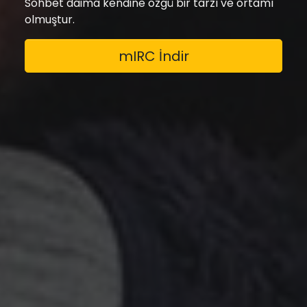
Sohbet daima kendine özgü bir tarzı ve ortamı
olmuştur.
mIRC İndir