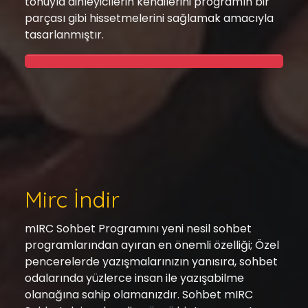
tonuyla dinleyicilerin kendilerini programın bir
parçası gibi hissetmelerini sağlamak amacıyla
tasarlanmıştır.
Mirc İndir
mIRC Sohbet Programını yeni nesil sohbet
programlarından ayıran en önemli özelliği; Özel
pencerelerde yazışmalarınızın yanısıra, sohbet
odalarında yüzlerce insan ile yazışabilme
olanağına sahip olamanızdır. Sohbet mIRC