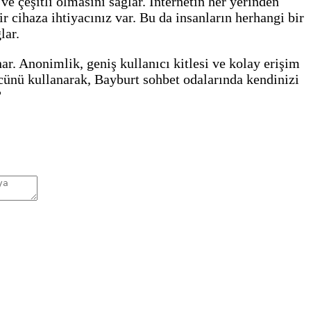
 ve çeşitli olmasını sağlar. İnternetin her yerinden
ir cihaza ihtiyacınız var. Bu da insanların herhangi bir
lar.
nar. Anonimlik, geniş kullanıcı kitlesi ve kolay erişim
gücünü kullanarak, Bayburt sohbet odalarında kendinizi
?