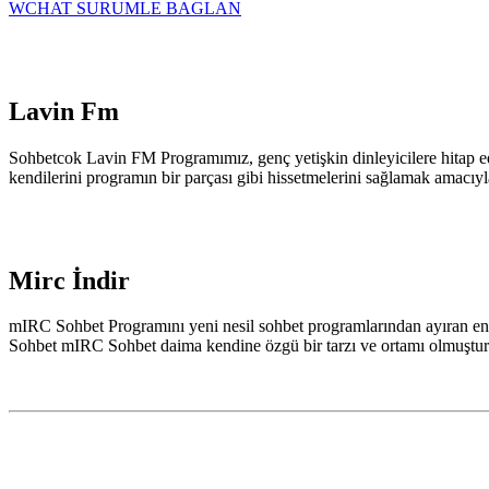
WCHAT SURUMLE BAGLAN
Lavin Fm
Sohbetcok Lavin FM Programımız, genç yetişkin dinleyicilere hitap eden
kendilerini programın bir parçası gibi hissetmelerini sağlamak amacıyla
Mirc İndir
mIRC Sohbet Programını yeni nesil sohbet programlarından ayıran en ön
Sohbet mIRC Sohbet daima kendine özgü bir tarzı ve ortamı olmuştur