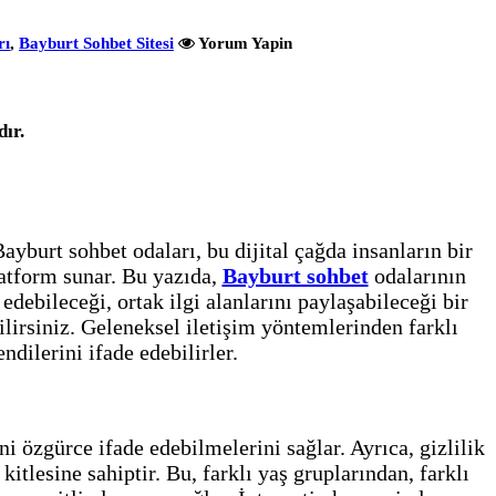
rı
,
Bayburt Sohbet Sitesi
Yorum Yapin
ır.
 Bayburt sohbet odaları, bu dijital çağda insanların bir
platform sunar. Bu yazıda,
Bayburt sohbet
odalarının
 edebileceği, ortak ilgi alanlarını paylaşabileceği bir
bilirsiniz. Geleneksel iletişim yöntemlerinden farklı
dilerini ifade edebilirler.
ni özgürce ifade edebilmelerini sağlar. Ayrıca, gizlilik
 kitlesine sahiptir. Bu, farklı yaş gruplarından, farklı