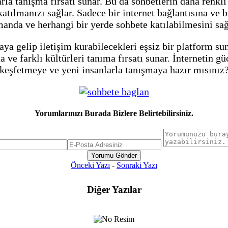
arla tanışma fırsatı sunar. Bu da sohbetlerin daha renkli
atılmanızı sağlar. Sadece bir internet bağlantısına ve b
anda ve herhangi bir yerde sohbete katılabilmesini sağ
aya gelip iletişim kurabilecekleri eşsiz bir platform su
ma ve farklı kültürleri tanıma fırsatı sunar. İnternetin 
keşfetmeye ve yeni insanlarla tanışmaya hazır mısınız
Yorumlarınızı Burada Bizlere Belirtebilirsiniz.
Önceki Yazı
-
Sonraki Yazı
Diğer Yazılar