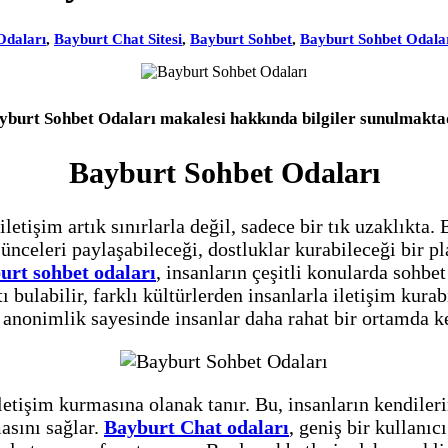
Odaları
,
Bayburt Chat Sitesi
,
Bayburt Sohbet
,
Bayburt Sohbet Odala
yburt Sohbet Odaları makalesi hakkında bilgiler sunulmaktad
Bayburt Sohbet Odaları
letişim artık sınırlarla değil, sadece bir tık uzaklıkta.
üşünceleri paylaşabileceği, dostluklar kurabileceği bir 
urt sohbet odaları
, insanların çeşitli konularda sohbet
ı bulabilir, farklı kültürlerden insanlarla iletişim kura
 anonimlik sayesinde insanlar daha rahat bir ortamda ken
letişim kurmasına olanak tanır. Bu, insanların kendileri
masını sağlar.
Bayburt Chat odaları
, geniş bir kullanıcı