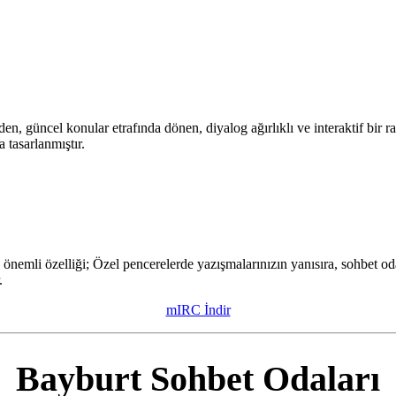
, güncel konular etrafında dönen, diyalog ağırlıklı ve interaktif bir r
 tasarlanmıştır.
emli özelliği; Özel pencerelerde yazışmalarınızın yanısıra, sohbet oda
.
mIRC İndir
Bayburt Sohbet Odaları