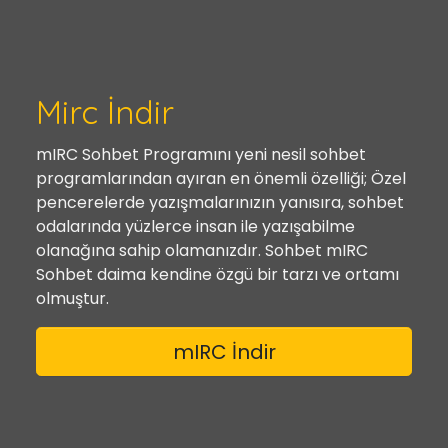
Mirc İndir
mIRC Sohbet Programını yeni nesil sohbet
programlarından ayıran en önemli özelliği; Özel
pencerelerde yazışmalarınızın yanısıra, sohbet
odalarında yüzlerce insan ile yazışabilme
olanağına sahip olamanızdır. Sohbet mIRC
Sohbet daima kendine özgü bir tarzı ve ortamı
olmuştur.
mIRC İndir