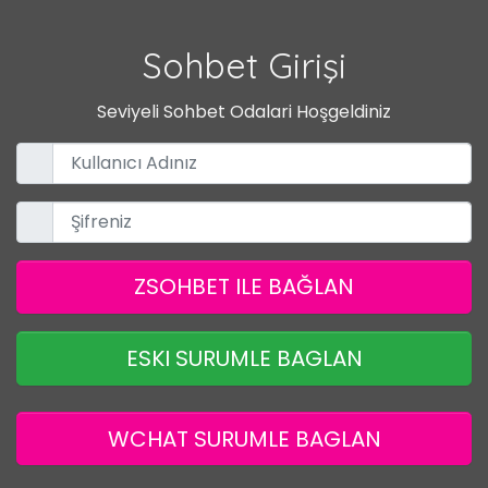
Sohbet Girişi
Seviyeli Sohbet Odalari Hoşgeldiniz
ZSOHBET ILE BAĞLAN
ESKI SURUMLE BAGLAN
WCHAT SURUMLE BAGLAN