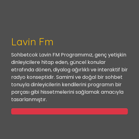
Lavin Fm
Sohbetcok Lavin FM Programımız, genç yetişkin
dinleyicilere hitap eden, güncel konular
etrafında dönen, diyalog ağırlıklı ve interaktif bir
radyo konseptidir. Samimi ve doğal bir sohbet
tonuyla dinleyicilerin kendilerini programın bir
parçası gibi hissetmelerini sağlamak amacıyla
tasarlanmıştır.