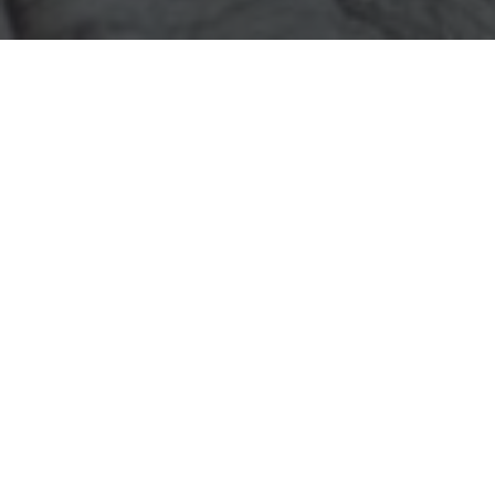
Etiket:
Gaziantep Sohbet Sitesi
makaleleri
aşağıda listelenmiştir.