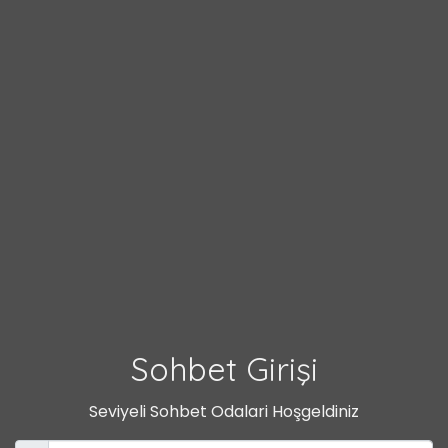
Sohbet Girişi
Seviyeli Sohbet Odalari Hoşgeldiniz