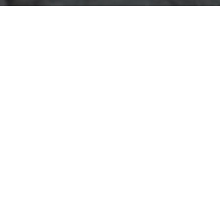
Etiket:
Yozgat Chat
makaleleri aşağıda
listelenmiştir.