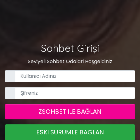
Sohbet Girişi
Seviyeli Sohbet Odalari Hoşgeldiniz
ZSOHBET ILE BAĞLAN
ESKI SURUMLE BAGLAN