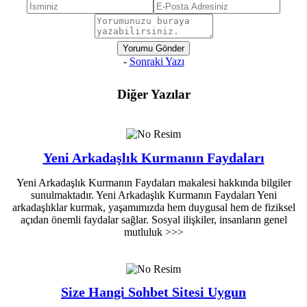
-
Sonraki Yazı
Diğer Yazılar
Yeni Arkadaşlık Kurmanın Faydaları
Yeni Arkadaşlık Kurmanın Faydaları makalesi hakkında bilgiler
sunulmaktadır. Yeni Arkadaşlık Kurmanın Faydaları Yeni
arkadaşlıklar kurmak, yaşamımızda hem duygusal hem de fiziksel
açıdan önemli faydalar sağlar. Sosyal ilişkiler, insanların genel
mutluluk >>>
Size Hangi Sohbet Sitesi Uygun