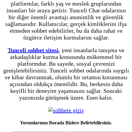
platformlar, farklı yaş ve meslek gruplarından
insanları bir araya getirir. Tunceli Chat odalarının
bir diğer önemli avantajı anonimlik ve güvenlik
sağlamasıdır. Kullanıcılar, gerçek kimliklerini ifşa
etmeden sohbet edebilirler, bu da daha rahat ve
özgürce iletişim kurmalarını sağlar.
Tunceli sohbet sitesi
, yeni insanlarla tanışma ve
arkadaşlıklar kurma konusunda mükemmel bir
platformdur. Bu sayede, sosyal çevrenizi
genişletebilirsiniz. Tunceli sohbet odalarında saygılı
ve kibar davranmak, olumlu bir ortamın korunması
açısından oldukça önemlidir. Bu, herkesin daha
keyifli bir deneyim yaşamasını sağlar. Sonraki
yazımızda görüşmek üzere. Esen kalın.
Yorumlarınızı Burada Bizlere Belirtebilirsiniz.