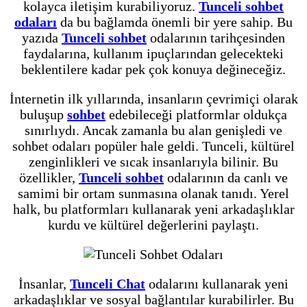
kolayca iletişim kurabiliyoruz.
Tunceli sohbet
odaları
da bu bağlamda önemli bir yere sahip. Bu
yazıda
Tunceli sohbet
odalarının tarihçesinden
faydalarına, kullanım ipuçlarından gelecekteki
beklentilere kadar pek çok konuya değineceğiz.
İnternetin ilk yıllarında, insanların çevrimiçi olarak
buluşup
sohbet
edebileceği platformlar oldukça
sınırlıydı. Ancak zamanla bu alan genişledi ve
sohbet odaları popüler hale geldi. Tunceli, kültürel
zenginlikleri ve sıcak insanlarıyla bilinir. Bu
özellikler,
Tunceli sohbet
odalarının da canlı ve
samimi bir ortam sunmasına olanak tanıdı. Yerel
halk, bu platformları kullanarak yeni arkadaşlıklar
kurdu ve kültürel değerlerini paylaştı.
İnsanlar,
Tunceli Chat
odalarını kullanarak yeni
arkadaşlıklar ve sosyal bağlantılar kurabilirler. Bu